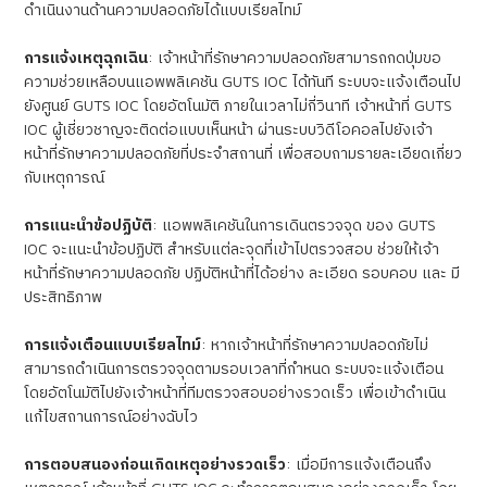
ดำเนินงานด้านความปลอดภัยได้แบบเรียลไทม์
การแจ้งเหตุฉุกเฉิน
:
เจ้าหน้าที่รักษาความปลอดภัยสามารถกดปุ่มขอ
ความช่วยเหลือบนแอพพลิเคชัน
GUTS IOC
ได้ทันที ระบบจะแจ้งเตือนไป
ยังศูนย์
GUTS IOC
โดยอัตโนมัติ ภายในเวลาไม่กี่วินาที เจ้าหน้าที่
GUTS
IOC
ผู้เชี่ยวชาญจะติดต่อแบบเห็นหน้า ผ่านระบบวิดีโอคอลไปยังเจ้า
หน้าที่รักษาความปลอดภัยที่ประจำสถานที่ เพื่อสอบถามรายละเอียดเกี่ยว
กับเหตุการณ์
การแนะนำข้อปฏิบัติ
:
แอพพลิเคชันในการเดินตรวจจุด ของ
GUTS
IOC
จะแนะนำข้อปฏิบัติ สำหรับแต่ละจุดที่เข้าไปตรวจสอบ ช่วยให้เจ้า
หน้าที่รักษาความปลอดภัย ปฏิบัติหน้าที่ได้อย่าง ละเอียด รอบคอบ และ มี
ประสิทธิภาพ
การแจ้งเตือนแบบเรียลไทม์
:
หากเจ้าหน้าที่รักษาความปลอดภัยไม่
สามารถดำเนินการตรวจจุดตามรอบเวลาที่กำหนด ระบบจะแจ้งเตือน
โดยอัตโนมัติไปยังเจ้าหน้าที่ทีมตรวจสอบอย่างรวดเร็ว เพื่อเข้าดำเนิน
แก้ไขสถานการณ์อย่างฉับไว
การตอบสนองก่อนเกิดเหตุอย่างรวดเร็ว
:
เมื่อมีการแจ้งเตือนถึง